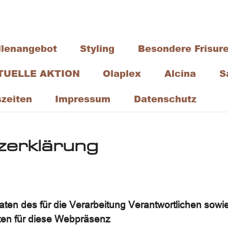
ütten
Telefon
llenangebot
Styling
Besondere Frisur
kenstraße 5
07945-22 57
3 Wüstenrot-
TUELLE AKTION
Olaplex
Alcina
S
hütten
zeiten
Impressum
Datenschutz
zerklärung
ten des für die Verarbeitung Verantwortlichen sowi
ten für diese Webpräsenz