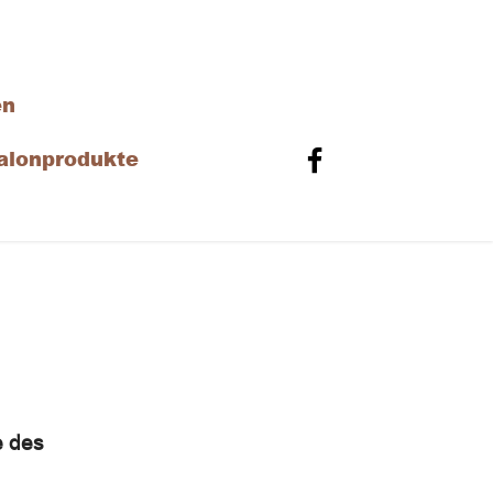
Mail
en
info@salon-tine.de
alonprodukte
e des