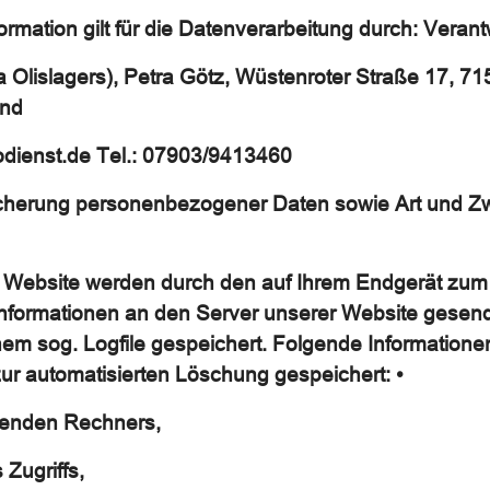
rmation gilt für die Datenverarbeitung durch: Verantw
a Olislagers),
Petra Götz,
Wüstenroter Straße 17,
71
and
fodienst.de
Tel.: 07903/9413460
cherung personenbezogener Daten sowie Art und Z
r Website werden durch den auf Ihrem Endgerät z
nformationen an den Server unserer Website gesend
nem sog. Logfile gespeichert. Folgende Informatione
zur automatisierten Löschung gespeichert: •
genden Rechners,
Zugriffs,