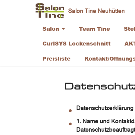
Salon Tine Neuhütten
Salon Tine
Neuh
Salon
Team Tine
Ste
Inhaberin:
Fran
Bettina Olislagers
7154
CurlSYS Lockenschnitt
AK
Neu
Preisliste
Kontakt/Öffnungs
Datenschut
Datenschutzerklärung
1. Name und Kontaktda
Datenschutzbeauftrag